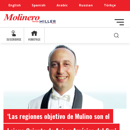
English
Spanish
Arabic
Russian
Türkçe
SUSCRIBIRSE
HOMEPAGE
‘Las regiones objetivo de Mulino son el