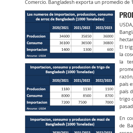
Comercio. Bangladesh exporta un promedio de 10
PRO
USDA
Bangl
hectar
El tri
la cos
la te
prome
razón
país 
país d
trigo 
pasad
En co
de Ba
resp