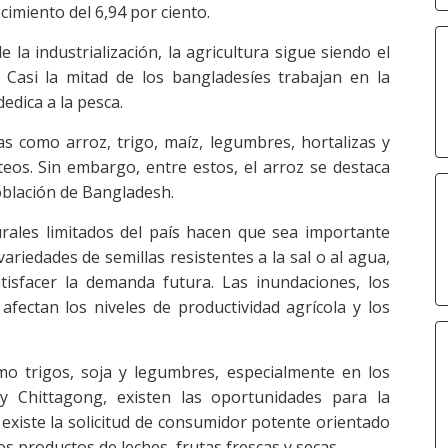
cimiento del 6,94 por ciento.
a industrialización, la agricultura sigue siendo el
 Casi la mitad de los bangladesíes trabajan en la
dedica a la pesca.
s como arroz, trigo, maíz, legumbres, hortalizas y
teos. Sin embargo, entre estos, el arroz se destaca
oblación de Bangladesh.
turales limitados del país hacen que sea importante
ariedades de semillas resistentes a la sal o al agua,
tisfacer la demanda futura. Las inundaciones, los
afectan los niveles de productividad agrícola y los
o trigos, soja y legumbres, especialmente en los
 Chittagong, existen las oportunidades para la
s existe la solicitud de consumidor potente orientado
s productos de leches, frutas frescas y secas.