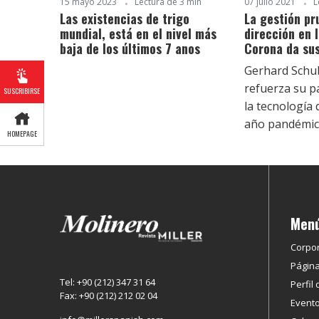
15 mayo 2023
Lectura de 3 min
07 julio 2021
L
Las existencias de trigo
La gestión pr
mundial, está en el nivel más
dirección en l
baja de los últimos 7 anos
Corona da sus
Gerhard Sch
refuerza su p
SUSCRIBIRSE
la tecnología 
año pandémico
HOMEPAGE
Men
Corpor
Página
Tel: +90 (212) 347 31 64
Perfil 
Fax: +90 (212) 212 02 04
Event