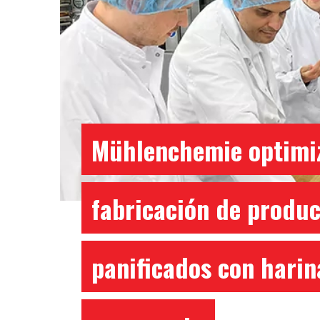
Mühlenchemie optimiz
fabricación de produ
panificados con harin