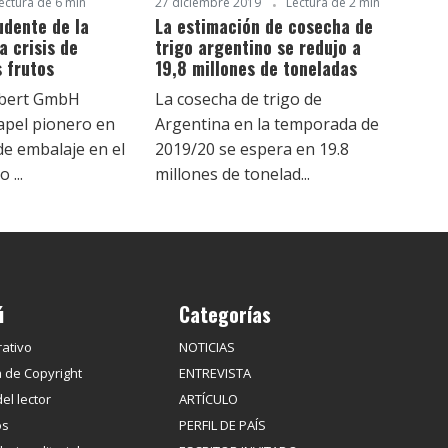
ectura de 6 min
27 diciembre 2019
Lectura de 2 min
udente de la
La estimación de cosecha de
a crisis de
trigo argentino se redujo a
 frutos
19,8 millones de toneladas
ubert GmbH
La cosecha de trigo de
apel pionero en
Argentina en la temporada de
de embalaje en el
2019/20 se espera en 19.8
 ...
millones de tonelad...
ú
Categorías
ativo
NOTICIAS
 de Copyright
ENTREVISTA
del lector
ARTÍCULO
os
PERFIL DE PAÍS