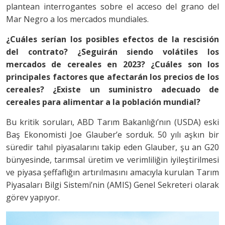
plantean interrogantes sobre el acceso del grano del
Mar Negro a los mercados mundiales.
¿Cuáles serían los posibles efectos de la rescisión
del contrato? ¿Seguirán siendo volátiles los
mercados de cereales en 2023? ¿Cuáles son los
principales factores que afectarán los precios de los
cereales? ¿Existe un suministro adecuado de
cereales para alimentar a la población mundial?
Bu kritik soruları, ABD Tarım Bakanlığı’nın (USDA) eski
Baş Ekonomisti Joe Glauber’e sorduk. 50 yılı aşkın bir
süredir tahıl piyasalarını takip eden Glauber, şu an G20
bünyesinde, tarımsal üretim ve verimliliğin iyileştirilmesi
ve piyasa şeffaflığın artırılmasını amacıyla kurulan Tarım
Piyasaları Bilgi Sistemi’nin (AMIS) Genel Sekreteri olarak
görev yapıyor.