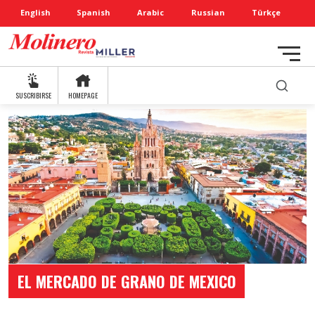
English
Spanish
Arabic
Russian
Türkçe
SUSCRIBIRSE
HOMEPAGE
EL MERCADO DE GRANO DE MEXICO