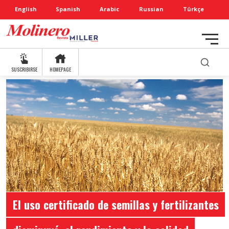
English
Spanish
Arabic
Russian
Türkçe
SUSCRIBIRSE
HOMEPAGE
El uso certificado de semillas y fertilizantes