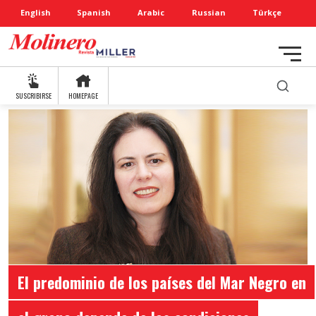
English
Spanish
Arabic
Russian
Türkçe
SUSCRIBIRSE
HOMEPAGE
El predominio de los países del Mar Negro en