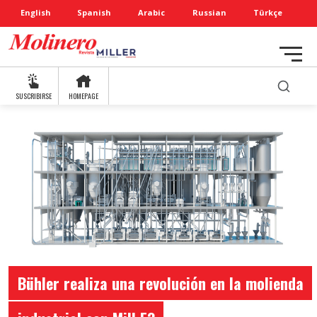
English
Spanish
Arabic
Russian
Türkçe
SUSCRIBIRSE
HOMEPAGE
Bühler realiza una revolución en la molienda