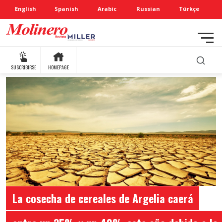
English
Spanish
Arabic
Russian
Türkçe
SUSCRIBIRSE
HOMEPAGE
La cosecha de cereales de Argelia caerá