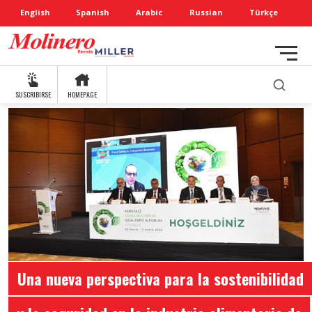
English
Spanish
Arabic
Russian
Türkçe
SUSCRIBIRSE
HOMEPAGE
Una nueva perspectiva para la sostenibilidad