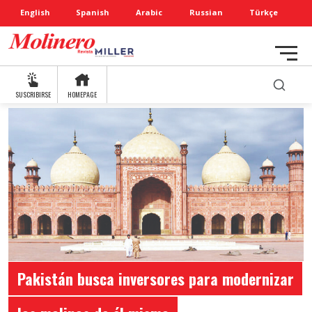
English
Spanish
Arabic
Russian
Türkçe
SUSCRIBIRSE
HOMEPAGE
Pakistán busca inversores para modernizar