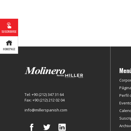
SUSCRIBIRSE
HOMEPAGE
Men
Corpor
Página
Tel: +90 (212) 347 31 64
Perfil 
Fax: +90 (212) 212 02 04
Event
info@millerspanish.com
Calend
Suscri
Archiv