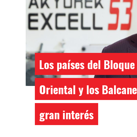
Los países del Bloque
Oriental y los Balcane
gran interés