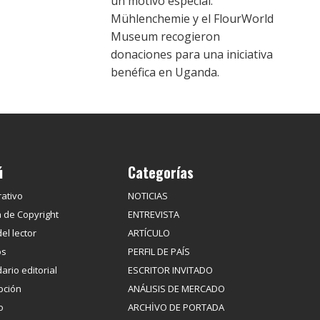
un motivo especial.
Mühlenchemie y el FlourWorld
Museum recogieron
donaciones para una iniciativa
benéfica en Uganda.
ú
Categorías
ativo
NOTICIAS
 de Copyright
ENTREVISTA
del lector
ARTÍCULO
os
PERFIL DE PAÍS
ario editorial
ESCRITOR INVITADO
pción
ANÁLISIS DE MERCADO
o
ARCHİVO DE PORTADA