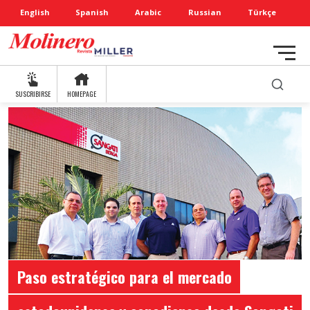
English
Spanish
Arabic
Russian
Türkçe
SUSCRIBIRSE
HOMEPAGE
Paso estratégico para el mercado