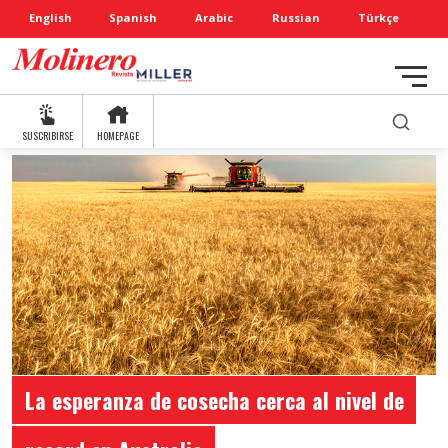
English
Spanish
Arabic
Russian
Türkçe
SUSCRIBIRSE
HOMEPAGE
La esperanza de cosecha cerca al nivel de