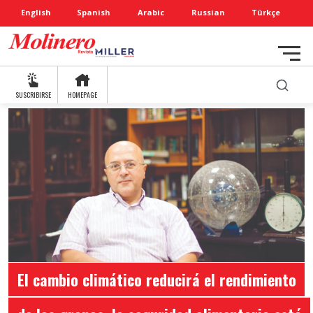
English
Spanish
Arabic
Russian
Türkçe
SUSCRIBIRSE
HOMEPAGE
El cambio climático reducirá el rendimiento